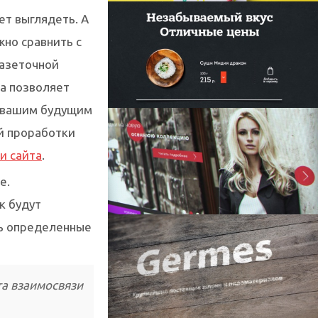
ет выглядеть. А
жно сравнить с
разеточной
та позволяет
с вашим будущим
й проработки
и сайта
.
е.
к будут
ть определенные
та взаимосвязи