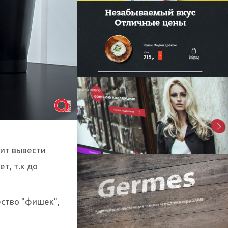
лит вывести
т, т.к до
ство "фишек",