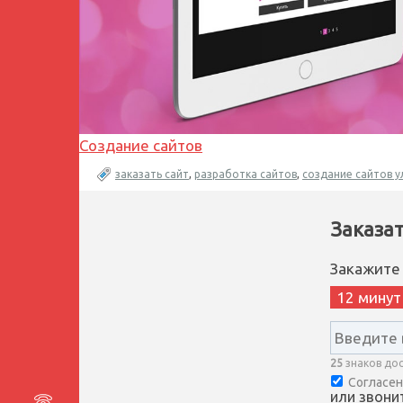
Создание сайтов
заказать сайт
,
разработка сайтов
,
создание сайтов у
Заказа
Закажите
12 минут
25
знаков до
Согласен
или звонит
8 499 677-53-71