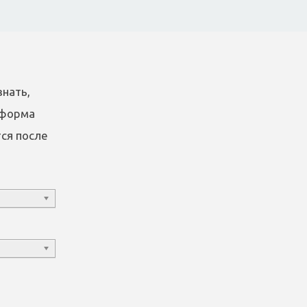
знать,
я форма
ся после