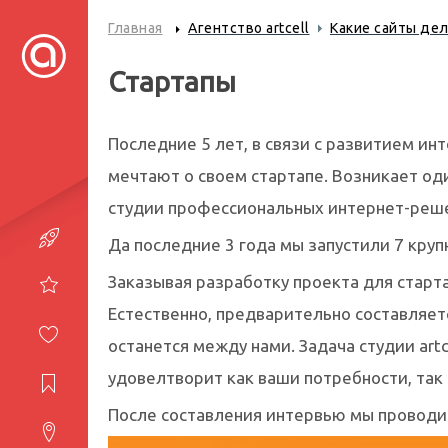
Главная
Агентство artcell
Какие сайты де
Стартапы
Последние 5 лет, в связи с развитием и
мечтают о своем стартапе. Возникает оди
студии профессиональных интернет-решен
Портфолио
Да последние 3 года мы запустили 7 кру
Заказывая разработку проекта для старт
Услуги
Естественно, предварительно составляет
Студия
останется между нами. Задача студии art
удовелтворит как ваши потребности, так
Журнал
После составления интервью мы проводим
Контакты