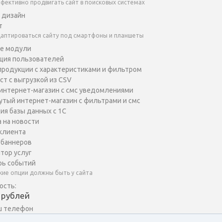
фективно продвигать сайт в поисковых системах
 дизайн
т
аптироваться сайту под смартфоны и планшеты
е модули
ция пользователей
продукции с характеристиками и фильтром
ст с выгрузкой из CSV
интернет-магазин с смс уведомлениями
тый интернет-магазин с фильтрами и смс
ия базы данных с 1С
 на новости
клиента
баннеров
тор услуг
ь событий
кие опции должны быть у сайта
ость:
рублей
ш телефон