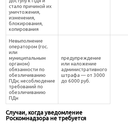
доступу к ПДн и
стало причиной их
уничтожения,
изменения,
блокирования,
копирования
Невыполнение
оператором (гос.
или
муниципальным
предупреждение
органом)
или наложение
обязанности по
административного
обезличиванию
штрафа — от 3000
ПДн; несоблюдение
до 6000 руб.
требований по
обезличиванию
ПДн
Случаи, когда уведомление
Роскомнадзора не требуется