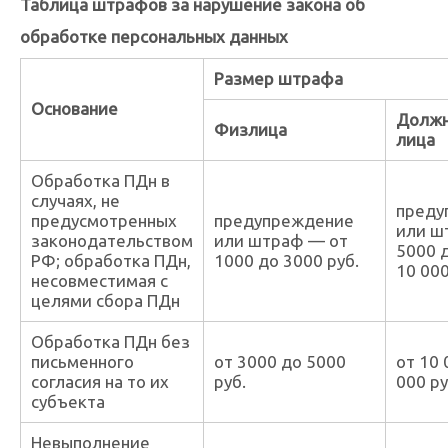
Таблица штрафов за нарушение закона об
обработке персональных данных
Размер штрафа
Основание
Должн
Физлица
лица
Обработка ПДн в
случаях, не
преду
предусмотренных
предупреждение
или ш
законодательством
или штраф — от
5000 
РФ; обработка ПДн,
1000 до 3000 руб.
10 000
несовместимая с
целями сбора ПДн
Обработка ПДн без
письменного
от 3000 до 5000
от 10 
согласия на то их
руб.
000 ру
субъекта
Невыполнение