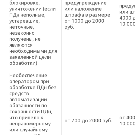
блокировке,
предупреждение
преду
уничтожении (если
или наложение
или ш
ПДн неполные,
штрафа в размере
4000 
устаревшие,
от 1000 до 2000
10 000
неточные,
руб.
незаконно
получены, не
являются
необходимыми для
заявленной цели
обработки)
Необеспечение
оператором при
обработке ПДн без
средств
автоматизации
обязанности по
сохранности ПДн,
что привело к
от 40
от 700 до 2000 руб.
неправомерному
10 000
или случайному