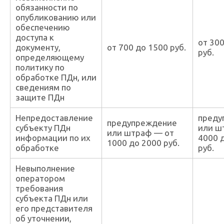
обязанности по
опубликованию или
обеспечению
доступа к
от 30
документу,
от 700 до 1500 руб.
руб.
определяющему
политику по
обработке ПДн, или
сведениям по
защите ПДн
Непредоставление
преду
предупреждение
субъекту ПДн
или ш
или штраф — от
информации по их
4000 
1000 до 2000 руб.
обработке
руб.
Невыполнение
оператором
требования
субъекта ПДн или
его представителя
об уточнении,