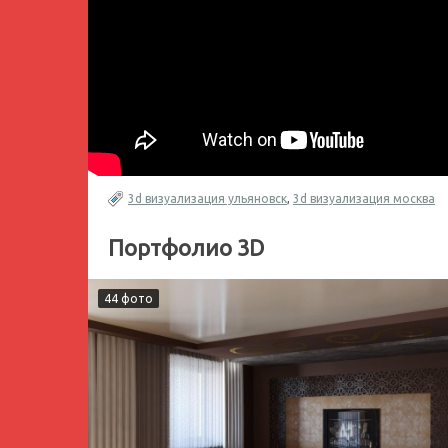
3d визуализация ульяновск
,
3d визуализация москва
Портфолио 3D
44 фото