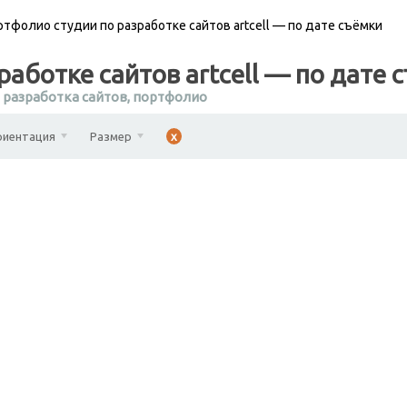
ртфолио студии по разработке сайтов artcell — по дате съёмки
аботке сайтов artcell — по дате 
,
разработка сайтов
,
портфолио
риентация
Размер
x