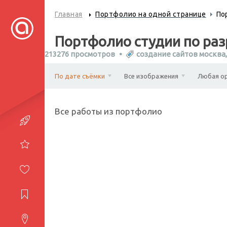
Главная
Портфолио на одной странице
По
Портфолио студии по разр
213276 просмотров
создание сайтов москва
По дате съёмки
Все изображения
Любая о
Все работы из портфолио
Портфолио
Услуги
Студия
Журнал
Контакты